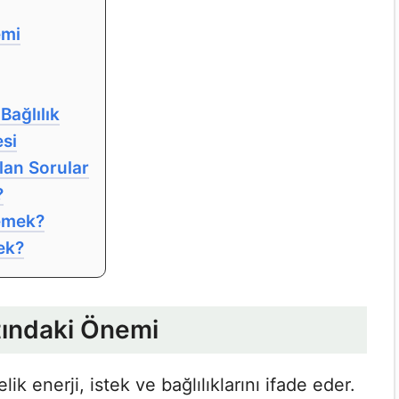
emi
Bağlılık
si
ulan Sorular
?
demek?
ek?
tındaki Önemi
ik enerji, istek ve bağlılıklarını ifade eder.