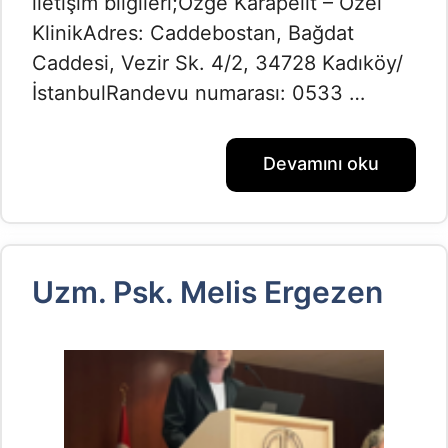
iletişim bilgileri;Özge Karapelit – Özel
KlinikAdres: Caddebostan, Bağdat
Caddesi, Vezir Sk. 4/2, 34728 Kadıköy/
İstanbulRandevu numarası: 0533 …
Devamını oku
Uzm. Psk. Melis Ergezen