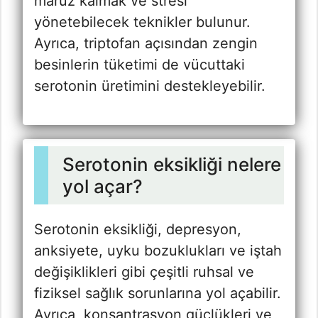
maruz kalmak ve stresi
yönetebilecek teknikler bulunur.
Ayrıca, triptofan açısından zengin
besinlerin tüketimi de vücuttaki
serotonin üretimini destekleyebilir.
Serotonin eksikliği nelere
yol açar?
Serotonin eksikliği, depresyon,
anksiyete, uyku bozuklukları ve iştah
değişiklikleri gibi çeşitli ruhsal ve
fiziksel sağlık sorunlarına yol açabilir.
Ayrıca, konsantrasyon güçlükleri ve