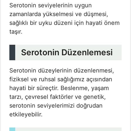
Serotonin seviyelerinin uygun
zamanlarda yükselmesi ve düşmesi,
sağlıklı bir uyku düzeni için hayati önem
taşır.
Serotonin Düzenlemesi
Serotonin düzeylerinin düzenlenmesi,
fiziksel ve ruhsal sağlığımız açısından
hayati bir süreçtir. Beslenme, yaşam
tarzı, çevresel faktörler ve genetik,
serotonin seviyelerimizi doğrudan
etkileyebilir.