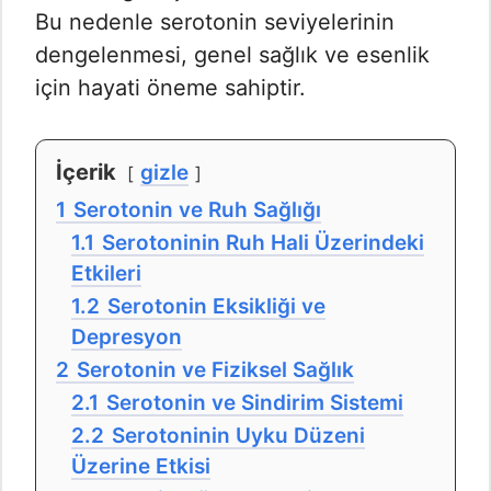
Bu nedenle serotonin seviyelerinin
dengelenmesi, genel sağlık ve esenlik
için hayati öneme sahiptir.
İçerik
gizle
1
Serotonin ve Ruh Sağlığı
1.1
Serotoninin Ruh Hali Üzerindeki
Etkileri
1.2
Serotonin Eksikliği ve
Depresyon
2
Serotonin ve Fiziksel Sağlık
2.1
Serotonin ve Sindirim Sistemi
2.2
Serotoninin Uyku Düzeni
Üzerine Etkisi