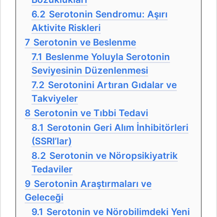
6.2
Serotonin Sendromu: Aşırı
Aktivite Riskleri
7
Serotonin ve Beslenme
7.1
Beslenme Yoluyla Serotonin
Seviyesinin Düzenlenmesi
7.2
Serotonini Artıran Gıdalar ve
Takviyeler
8
Serotonin ve Tıbbi Tedavi
8.1
Serotonin Geri Alım İnhibitörleri
(SSRI’lar)
8.2
Serotonin ve Nöropsikiyatrik
Tedaviler
9
Serotonin Araştırmaları ve
Geleceği
9.1
Serotonin ve Nörobilimdeki Yeni