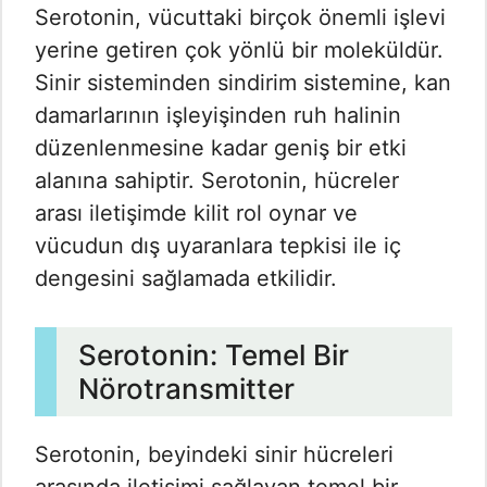
Serotonin, vücuttaki birçok önemli işlevi
yerine getiren çok yönlü bir moleküldür.
Sinir sisteminden sindirim sistemine, kan
damarlarının işleyişinden ruh halinin
düzenlenmesine kadar geniş bir etki
alanına sahiptir. Serotonin, hücreler
arası iletişimde kilit rol oynar ve
vücudun dış uyaranlara tepkisi ile iç
dengesini sağlamada etkilidir.
Serotonin: Temel Bir
Nörotransmitter
Serotonin, beyindeki sinir hücreleri
arasında iletişimi sağlayan temel bir