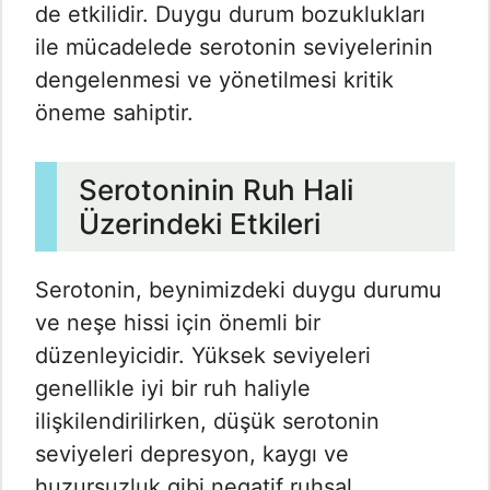
de etkilidir. Duygu durum bozuklukları
ile mücadelede serotonin seviyelerinin
dengelenmesi ve yönetilmesi kritik
öneme sahiptir.
Serotoninin Ruh Hali
Üzerindeki Etkileri
Serotonin, beynimizdeki duygu durumu
ve neşe hissi için önemli bir
düzenleyicidir. Yüksek seviyeleri
genellikle iyi bir ruh haliyle
ilişkilendirilirken, düşük serotonin
seviyeleri depresyon, kaygı ve
huzursuzluk gibi negatif ruhsal