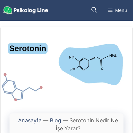
İçeriğe
Menu
atla
Anasayfa
—
Blog
—
Serotonin Nedir Ne
İşe Yarar?