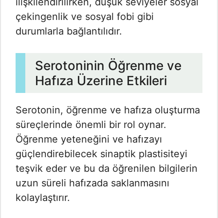
ilişkilendirilirken, düşük seviyeler sosyal
çekingenlik ve sosyal fobi gibi
durumlarla bağlantılıdır.
Serotoninin Öğrenme ve
Hafıza Üzerine Etkileri
Serotonin, öğrenme ve hafıza oluşturma
süreçlerinde önemli bir rol oynar.
Öğrenme yeteneğini ve hafızayı
güçlendirebilecek sinaptik plastisiteyi
teşvik eder ve bu da öğrenilen bilgilerin
uzun süreli hafızada saklanmasını
kolaylaştırır.