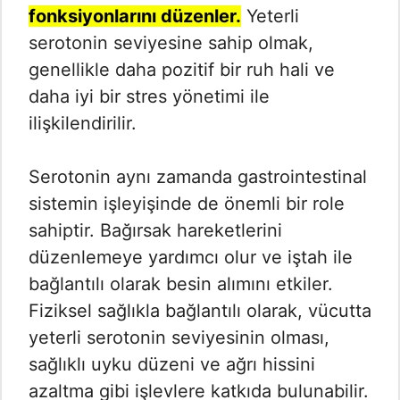
fonksiyonlarını düzenler.
Yeterli
serotonin seviyesine sahip olmak,
genellikle daha pozitif bir ruh hali ve
daha iyi bir stres yönetimi ile
ilişkilendirilir.
Serotonin aynı zamanda gastrointestinal
sistemin işleyişinde de önemli bir role
sahiptir. Bağırsak hareketlerini
düzenlemeye yardımcı olur ve iştah ile
bağlantılı olarak besin alımını etkiler.
Fiziksel sağlıkla bağlantılı olarak, vücutta
yeterli serotonin seviyesinin olması,
sağlıklı uyku düzeni ve ağrı hissini
azaltma gibi işlevlere katkıda bulunabilir.