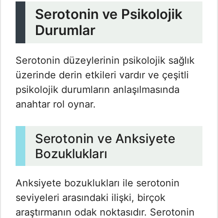
Serotonin ve Psikolojik
Durumlar
Serotonin düzeylerinin psikolojik sağlık
üzerinde derin etkileri vardır ve çeşitli
psikolojik durumların anlaşılmasında
anahtar rol oynar.
Serotonin ve Anksiyete
Bozuklukları
Anksiyete bozuklukları ile serotonin
seviyeleri arasındaki ilişki, birçok
araştırmanın odak noktasıdır. Serotonin