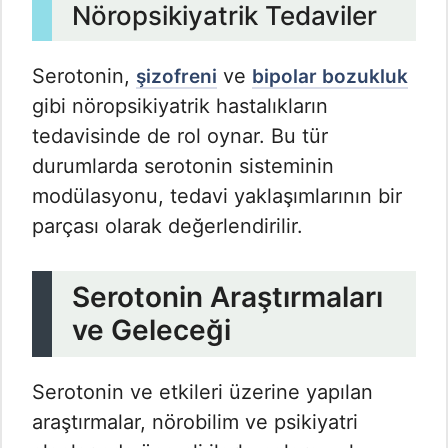
Nöropsikiyatrik Tedaviler
Serotonin,
ve
şizofreni
bipolar bozukluk
gibi nöropsikiyatrik hastalıkların
tedavisinde de rol oynar. Bu tür
durumlarda serotonin sisteminin
modülasyonu, tedavi yaklaşımlarının bir
parçası olarak değerlendirilir.
Serotonin Araştırmaları
ve Geleceği
Serotonin ve etkileri üzerine yapılan
araştırmalar, nörobilim ve psikiyatri