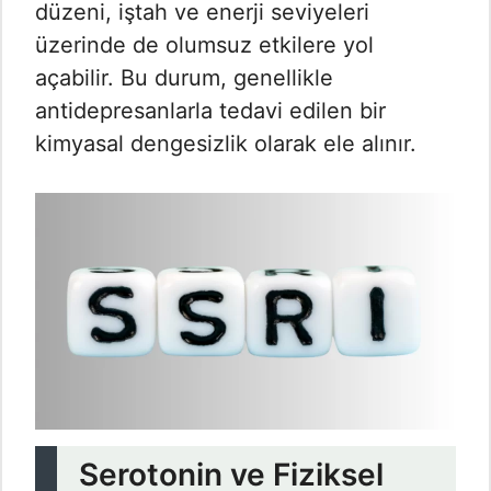
düzeni, iştah ve enerji seviyeleri
üzerinde de olumsuz etkilere yol
açabilir. Bu durum, genellikle
antidepresanlarla tedavi edilen bir
kimyasal dengesizlik olarak ele alınır.
Serotonin ve Fiziksel