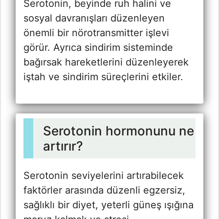
Serotonin, beyinde ruh halini ve
sosyal davranışları düzenleyen
önemli bir nörotransmitter işlevi
görür. Ayrıca sindirim sisteminde
bağırsak hareketlerini düzenleyerek
iştah ve sindirim süreçlerini etkiler.
Serotonin hormonunu ne
artırır?
Serotonin seviyelerini artırabilecek
faktörler arasında düzenli egzersiz,
sağlıklı bir diyet, yeterli güneş ışığına