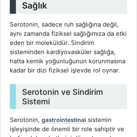
Sağlık
Serotonin, sadece ruh sağlığına değil,
aynı zamanda fiziksel sağlığımıza da etki
eden bir moleküldür. Sindirim
sisteminden kardiyovasküler sağlığa,
hatta kemik yoğunluğunun korunmasına
kadar bir dizi fiziksel işlevde rol oynar.
Serotonin ve Sindirim
Sistemi
Serotonin,
sistemin
gastrointestinal
işleyişinde de önemli bir role sahiptir ve