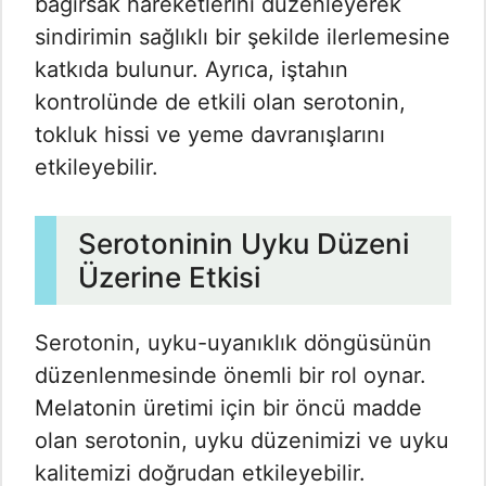
bağırsak hareketlerini düzenleyerek
sindirimin sağlıklı bir şekilde ilerlemesine
katkıda bulunur. Ayrıca, iştahın
kontrolünde de etkili olan serotonin,
tokluk hissi ve yeme davranışlarını
etkileyebilir.
Serotoninin Uyku Düzeni
Üzerine Etkisi
Serotonin, uyku-uyanıklık döngüsünün
düzenlenmesinde önemli bir rol oynar.
Melatonin üretimi için bir öncü madde
olan serotonin, uyku düzenimizi ve uyku
kalitemizi doğrudan etkileyebilir.