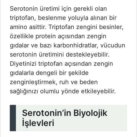
Serotonin üretimi için gerekli olan
triptofan, beslenme yoluyla alınan bir
amino asittir. Triptofan zengini besinler,
özellikle protein açısından zengin
gıdalar ve bazı karbonhidratlar, vücudun
serotonin üretimini destekleyebilir.
Diyetinizi triptofan açısından zengin
gıdalarla dengeli bir şekilde
zenginleştirmek, ruh ve beden
sağlığınızı olumlu yönde etkileyebilir.
Serotonin’in Biyolojik
İşlevleri