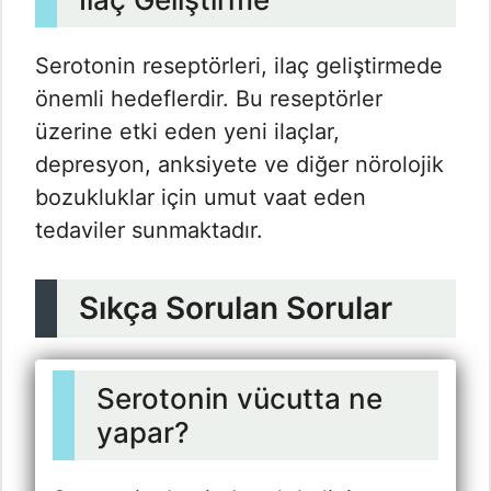
Serotonin reseptörleri, ilaç geliştirmede
önemli hedeflerdir. Bu reseptörler
üzerine etki eden yeni ilaçlar,
depresyon, anksiyete ve diğer nörolojik
bozukluklar için umut vaat eden
tedaviler sunmaktadır.
Sıkça Sorulan Sorular
Serotonin vücutta ne
yapar?