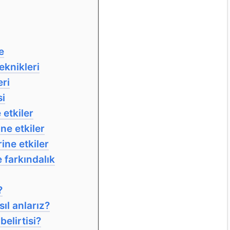
e
eknikleri
eri
si
 etkiler
ne etkiler
rine etkiler
farkındalık
?
l anlarız?
elirtisi?