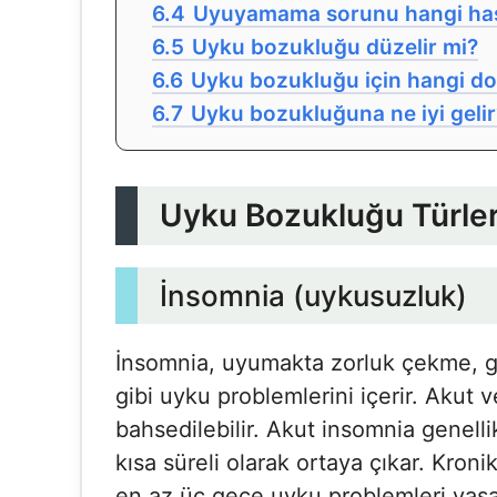
6.4
Uyuyamama sorunu hangi hasta
6.5
Uyku bozukluğu düzelir mi?
6.6
Uyku bozukluğu için hangi do
6.7
Uyku bozukluğuna ne iyi gelir
Uyku Bozukluğu Türler
İnsomnia (uykusuzluk)
İnsomnia, uyumakta zorluk çekme, 
gibi uyku problemlerini içerir. Akut 
bahsedilebilir. Akut insomnia genelli
kısa süreli olarak ortaya çıkar. Kron
en az üç gece uyku problemleri yaş