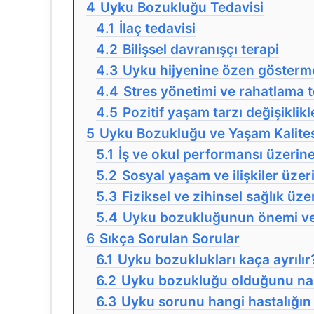
4
Uyku Bozukluğu Tedavisi
4.1
İlaç tedavisi
4.2
Bilişsel davranışçı terapi
4.3
Uyku hijyenine özen gösterm
4.4
Stres yönetimi ve rahatlama t
4.5
Pozitif yaşam tarzı değişiklikl
5
Uyku Bozukluğu ve Yaşam Kalite
5.1
İş ve okul performansı üzerine
5.2
Sosyal yaşam ve ilişkiler üzeri
5.3
Fiziksel ve zihinsel sağlık üze
5.4
Uyku bozukluğunun önemi ve 
6
Sıkça Sorulan Sorular
6.1
Uyku bozuklukları kaça ayrılır
6.2
Uyku bozukluğu olduğunu nası
6.3
Uyku sorunu hangi hastalığın b