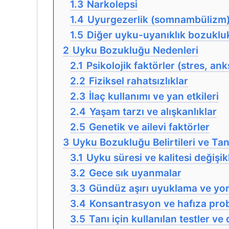
1.3
Narkolepsi
1.4
Uyurgezerlik (somnambülizm
1.5
Diğer uyku-uyanıklık bozukluk
2
Uyku Bozukluğu Nedenleri
2.1
Psikolojik faktörler (stres, an
2.2
Fiziksel rahatsızlıklar
2.3
İlaç kullanımı ve yan etkileri
2.4
Yaşam tarzı ve alışkanlıklar
2.5
Genetik ve ailevi faktörler
3
Uyku Bozukluğu Belirtileri ve Tan
3.1
Uyku süresi ve kalitesi değişikl
3.2
Gece sık uyanmalar
3.3
Gündüz aşırı uyuklama ve yo
3.4
Konsantrasyon ve hafıza prob
3.5
Tanı için kullanılan testler v