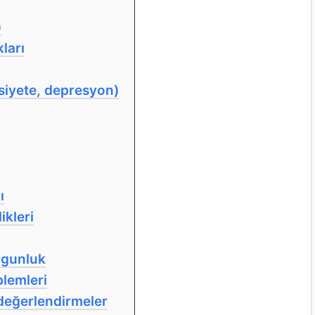
)
ları
ksiyete, depresyon)
ı
ikleri
rgunluk
lemleri
e değerlendirmeler