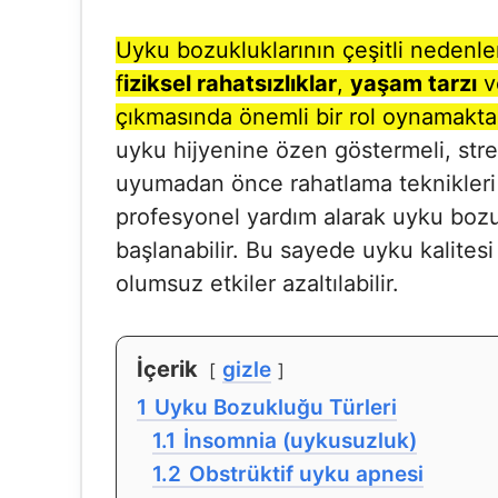
Uyku bozukluklarının çeşitli nedenleri
f
iziksel rahatsızlıklar
,
yaşam tarzı
v
çıkmasında önemli bir rol oynamaktad
uyku hijyenine özen göstermeli, stre
uyumadan önce rahatlama teknikleri 
profesyonel yardım alarak uyku bozuk
başlanabilir. Bu sayede uyku kalitesi 
olumsuz etkiler azaltılabilir.
İçerik
gizle
1
Uyku Bozukluğu Türleri
1.1
İnsomnia (uykusuzluk)
1.2
Obstrüktif uyku apnesi