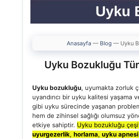
Anasayfa
—
Blog
—
Uyku Bo
Uyku Bozukluğu Türle
Uyku bozukluğu
, uyumakta zorluk 
uyandırıcı bir uyku kalitesi yaşama 
gibi uyku sürecinde yaşanan probleml
hem de zihinsel sağlığı olumsuz yönd
etkiye sahiptir.
Uyku bozukluğu çeşit
uyurgezerlik
,
horlama
,
uyku apnesi