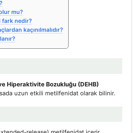
?
olur mu?
 fark nedir?
açlardan kaçınılmalıdır?
lanır?
 ve Hiperaktivite Bozukluğu (DEHB)
asada uzun etkili metilfenidat olarak bilinir.
xtended-release) metilfenidat içerir.