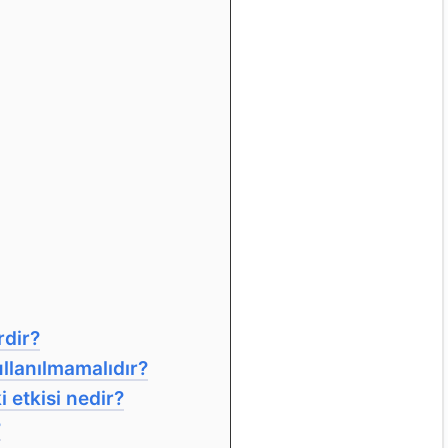
rdir?
llanılmamalıdır?
 etkisi nedir?
?