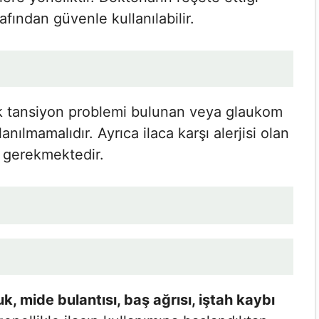
fından güvenle kullanılabilir.
ek tansiyon problemi bulunan veya glaukom
anılmamalıdır. Ayrıca ilaca karşı alerjisi olan
ı gerekmektedir.
k, mide bulantısı, baş ağrısı, iştah kaybı