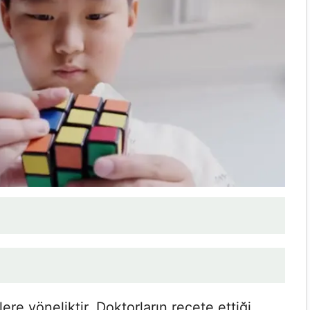
re yöneliktir. Doktorların reçete ettiği