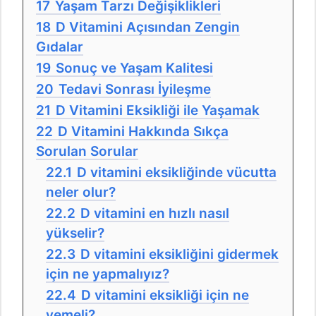
17
Yaşam Tarzı Değişiklikleri
18
D Vitamini Açısından Zengin
Gıdalar
19
Sonuç ve Yaşam Kalitesi
20
Tedavi Sonrası İyileşme
21
D Vitamini Eksikliği ile Yaşamak
22
D Vitamini Hakkında Sıkça
Sorulan Sorular
22.1
D vitamini eksikliğinde vücutta
neler olur?
22.2
D vitamini en hızlı nasıl
yükselir?
22.3
D vitamini eksikliğini gidermek
için ne yapmalıyız?
22.4
D vitamini eksikliği için ne
yemeli?