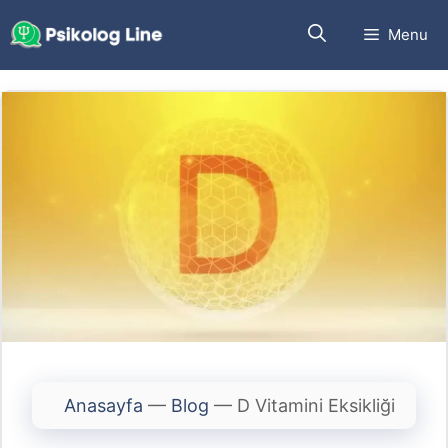
İçeriğe
Menu
atla
Anasayfa
—
Blog
—
D Vitamini Eksikliği